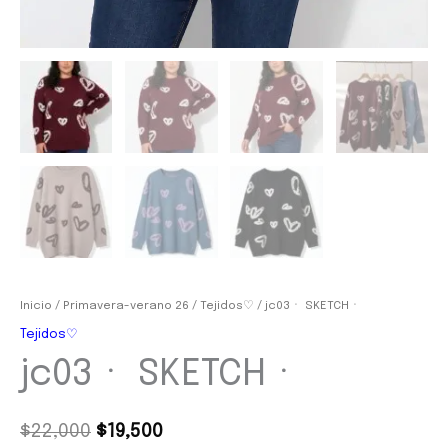
Inicio
/
Primavera-verano 26
/
Tejidos♡
/ jc03ㆍ SKETCHㆍ
Tejidos♡
jc03ㆍ SKETCHㆍ
$
22,000
$
19,500