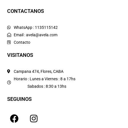
CONTACTANOS
WhatsApp : 1135115142
Email : avela@avela.com
Contacto
VISITANOS
Campana 474, Flores, CABA
Horario : Lunes a Viernes : 8 a 17hs
Sabados : 8:30 a 13hs
SEGUINOS
F
I
a
n