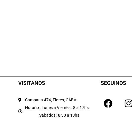
VISITANOS
SEGUINOS
F
I
Campana 474, Flores, CABA
a
Horario : Lunes a Viernes : 8 a 17hs
Sabados : 8:30 a 13hs
c
e
t