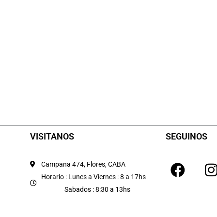
VISITANOS
SEGUINOS
F
I
Campana 474, Flores, CABA
a
Horario : Lunes a Viernes : 8 a 17hs
Sabados : 8:30 a 13hs
c
e
t